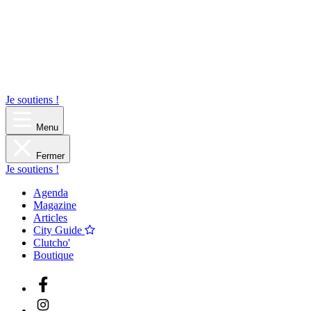
Je soutiens !
Menu
Fermer
Je soutiens !
Agenda
Magazine
Articles
City Guide
Clutcho'
Boutique