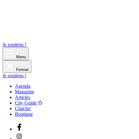
Je soutiens !
Menu
Fermer
Je soutiens !
Agenda
Magazine
Articles
City Guide
Clutcho'
Boutique