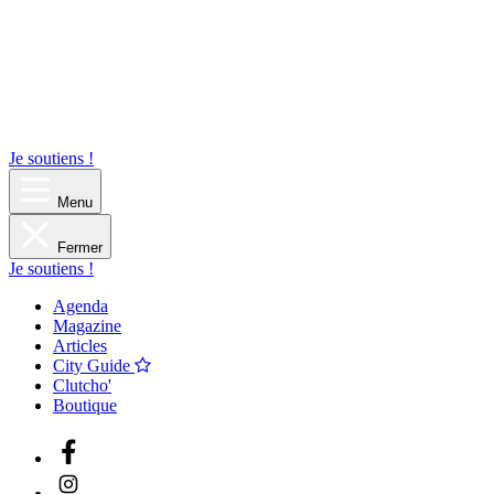
Je soutiens !
Menu
Fermer
Je soutiens !
Agenda
Magazine
Articles
City Guide
Clutcho'
Boutique