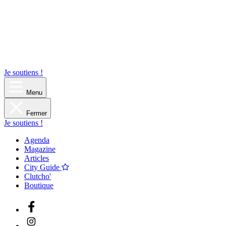
Je soutiens !
Menu
Fermer
Je soutiens !
Agenda
Magazine
Articles
City Guide
Clutcho'
Boutique