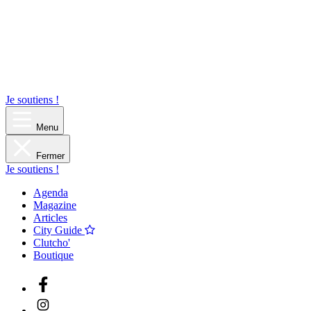
Je soutiens !
Menu
Fermer
Je soutiens !
Agenda
Magazine
Articles
City Guide
Clutcho'
Boutique