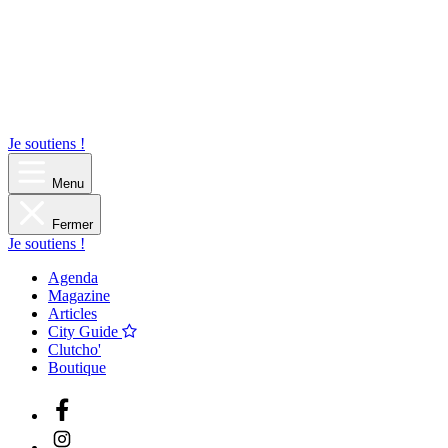
Je soutiens !
Menu
Fermer
Je soutiens !
Agenda
Magazine
Articles
City Guide
Clutcho'
Boutique