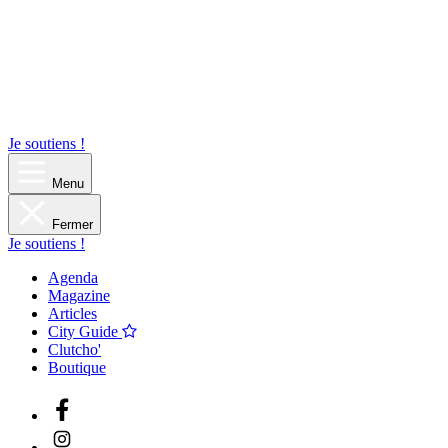
Je soutiens !
Menu
Fermer
Je soutiens !
Agenda
Magazine
Articles
City Guide
Clutcho'
Boutique