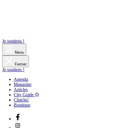
Je soutiens !
Menu
Fermer
Je soutiens !
Agenda
Magazine
Articles
City Guide
Clutcho'
Boutique