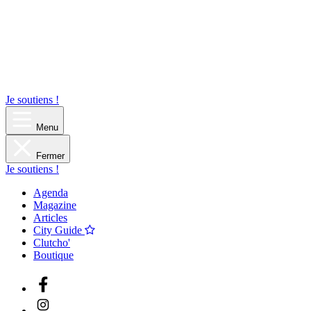
Je soutiens !
Menu
Fermer
Je soutiens !
Agenda
Magazine
Articles
City Guide
Clutcho'
Boutique