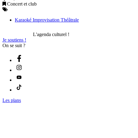
Concert et club
Karaoké Improvisation Théâtrale
L'agenda culturel !
Je soutiens !
On se suit ?
Les plans