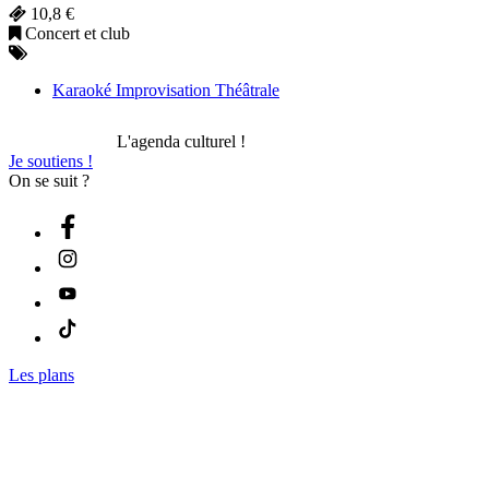
10,8 €
Concert et club
Karaoké Improvisation Théâtrale
L'agenda culturel !
Je soutiens !
On se suit ?
Les plans