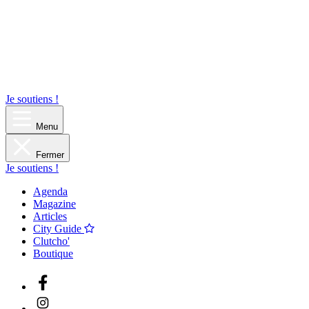
Je soutiens !
Menu
Fermer
Je soutiens !
Agenda
Magazine
Articles
City Guide
Clutcho'
Boutique