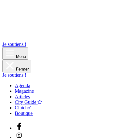
Je soutiens !
Menu
Fermer
Je soutiens !
Agenda
Magazine
Articles
City Guide
Clutcho'
Boutique