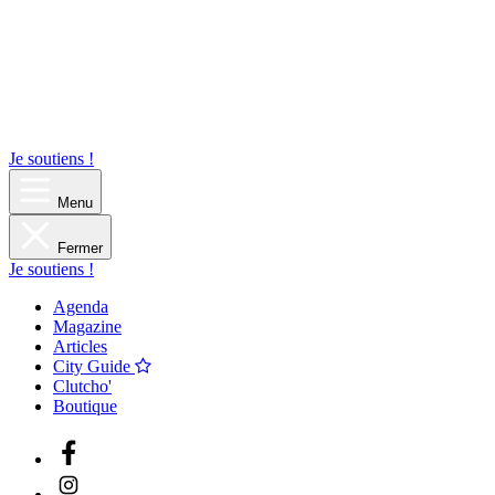
Je soutiens !
Menu
Fermer
Je soutiens !
Agenda
Magazine
Articles
City Guide
Clutcho'
Boutique