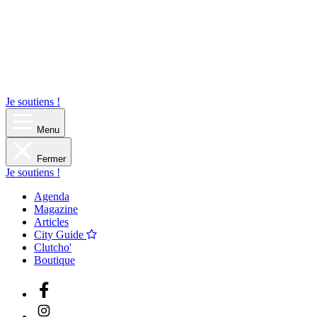
Je soutiens !
Menu
Fermer
Je soutiens !
Agenda
Magazine
Articles
City Guide
Clutcho'
Boutique