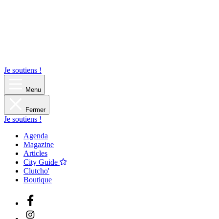
Je soutiens !
Menu
Fermer
Je soutiens !
Agenda
Magazine
Articles
City Guide
Clutcho'
Boutique