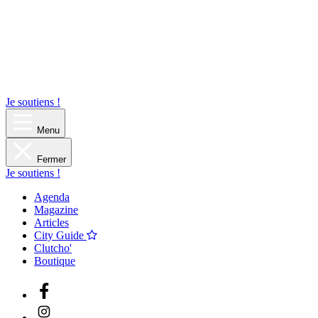
Je soutiens !
Menu
Fermer
Je soutiens !
Agenda
Magazine
Articles
City Guide
Clutcho'
Boutique