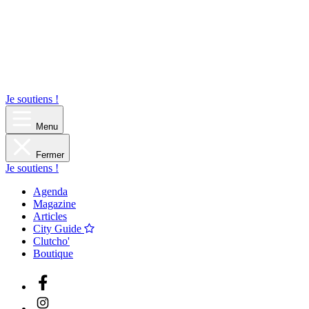
Je soutiens !
Menu
Fermer
Je soutiens !
Agenda
Magazine
Articles
City Guide
Clutcho'
Boutique