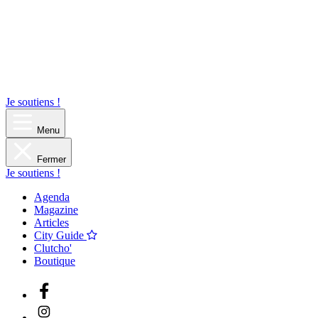
Je soutiens !
Menu
Fermer
Je soutiens !
Agenda
Magazine
Articles
City Guide
Clutcho'
Boutique