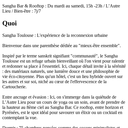
Sangha Bar & Rooftop : Du mardi au samedi, 15h -23h / L’Autre
Lieu / Bien-être : 7j/7
Quoi
Sangha Toulouse : L'expérience de la reconnexion urbaine
Bienvenue dans une parenthèse dédiée au "mieux-être ensemble".
Inspiré par le terme sanskrit signifiant "communauté", le Sangha
Toulouse est un refuge urbain bienveillant où l'on vient pour ralentir
et redonner sa place à l'essentiel. Ici, chaque détail invite à la sérénité
: des matériaux naturels, une lumière douce et une philosophie de
vie éco-citoyenne. Plus qu'un hôtel, c'est un lieu hybride ouvert sur
les autres et sur soi, niché au cœur de l'effervescence de la
Cartoucherie.
Entre ancrage et évasion : Ici, on s'immerge dans la quiétude de
L’Autre Lieu pour un cours de yoga ou un soin, avant de prendre de
la hauteur au 8ème ciel au Sangha Bar. Ce rooftop, entre horizon et
Pyrénées, est le spot idéal pour savourer un élixir ou un cocktail en
contemplant la vue.
Dormir : 75 chambres pensées comme des cocons minimalistes et