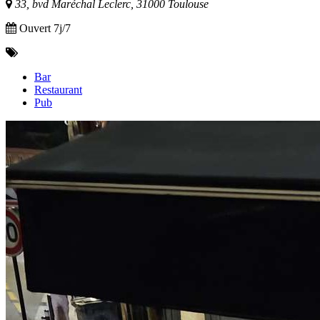
33, bvd Maréchal Leclerc, 31000 Toulouse
Ouvert 7j/7
Bar
Restaurant
Pub