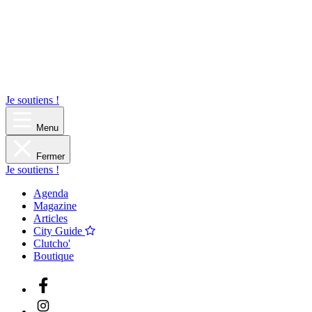
Je soutiens !
Menu
Fermer
Je soutiens !
Agenda
Magazine
Articles
City Guide
Clutcho'
Boutique