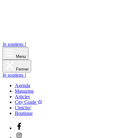
Je soutiens !
Menu
Fermer
Je soutiens !
Agenda
Magazine
Articles
City Guide
Clutcho'
Boutique