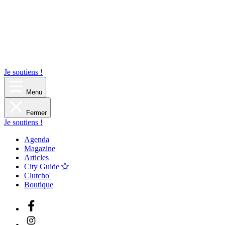
Je soutiens !
Menu
Fermer
Je soutiens !
Agenda
Magazine
Articles
City Guide
Clutcho'
Boutique