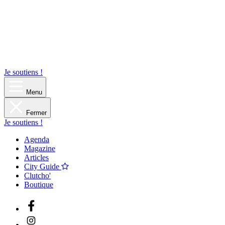
Je soutiens !
Menu
Fermer
Je soutiens !
Agenda
Magazine
Articles
City Guide
Clutcho'
Boutique