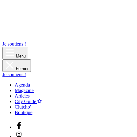
Je soutiens !
Menu
Fermer
Je soutiens !
Agenda
Magazine
Articles
City Guide
Clutcho'
Boutique