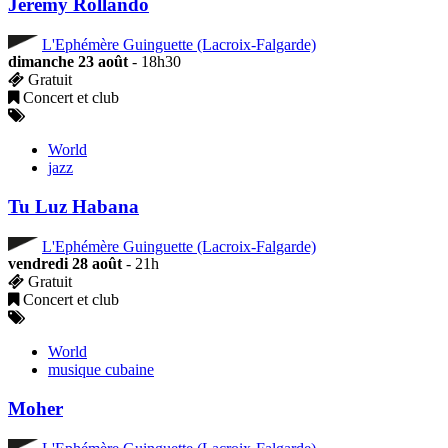
Jérémy Rollando
L'Ephémère Guinguette (Lacroix-Falgarde)
dimanche 23 août
- 18h30
Gratuit
Concert et club
World
jazz
Tu Luz Habana
L'Ephémère Guinguette (Lacroix-Falgarde)
vendredi 28 août
- 21h
Gratuit
Concert et club
World
musique cubaine
Moher
L'Ephémère Guinguette (Lacroix-Falgarde)