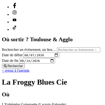
Où sortir ?
Toulouse & Agglo
Rechercher un événement, un lieu…
Date de début
Date de fin
Rechercher
< retour à l'agenda
La Froggy Blues Cie
Où
L'Ephémère Guinguette (Lacroix-Falgarde)