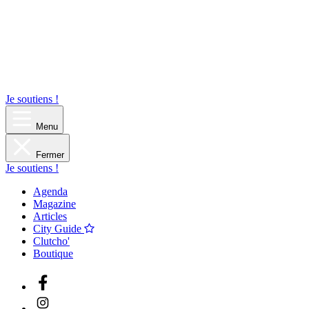
Je soutiens !
Menu
Fermer
Je soutiens !
Agenda
Magazine
Articles
City Guide
Clutcho'
Boutique