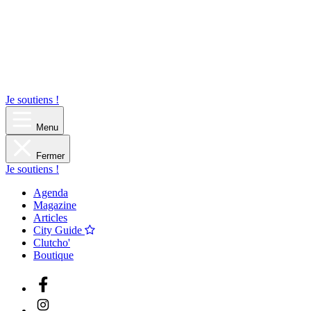
Je soutiens !
Menu
Fermer
Je soutiens !
Agenda
Magazine
Articles
City Guide
Clutcho'
Boutique