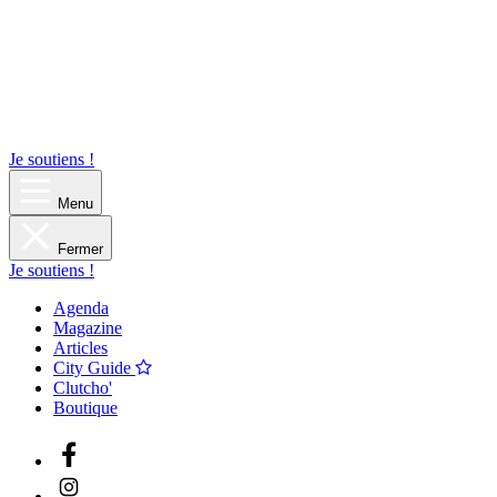
Je soutiens !
Menu
Fermer
Je soutiens !
Agenda
Magazine
Articles
City Guide
Clutcho'
Boutique