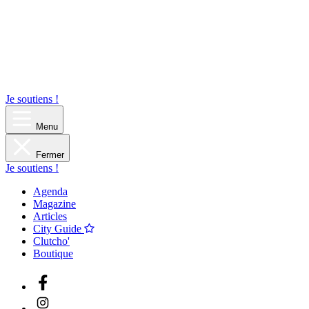
Je soutiens !
Menu
Fermer
Je soutiens !
Agenda
Magazine
Articles
City Guide
Clutcho'
Boutique