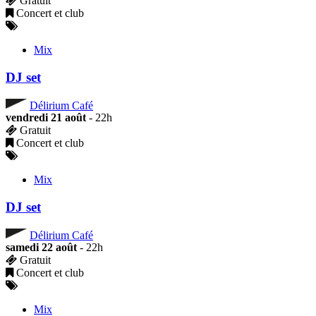
Gratuit
Concert et club
Mix
DJ set
Délirium Café
vendredi 21 août
- 22h
Gratuit
Concert et club
Mix
DJ set
Délirium Café
samedi 22 août
- 22h
Gratuit
Concert et club
Mix