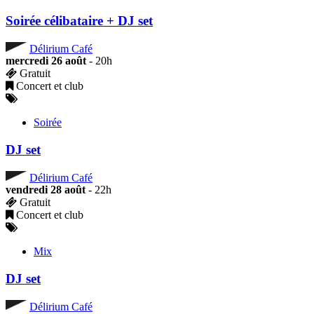
Soirée célibataire + DJ set
Délirium Café
mercredi 26 août
- 20h
Gratuit
Concert et club
Soirée
DJ set
Délirium Café
vendredi 28 août
- 22h
Gratuit
Concert et club
Mix
DJ set
Délirium Café