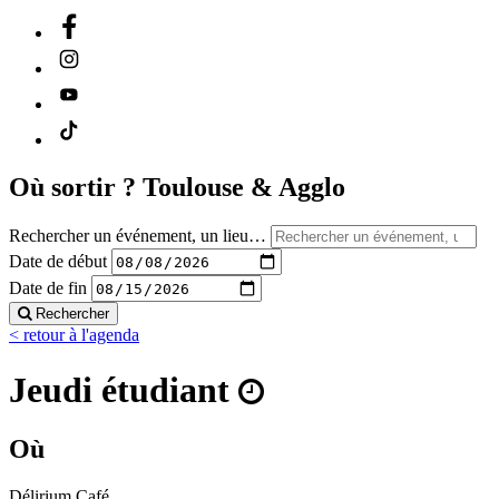
Où sortir ?
Toulouse & Agglo
Rechercher un événement, un lieu…
Date de début
Date de fin
Rechercher
< retour à l'agenda
Jeudi étudiant
Où
Délirium Café