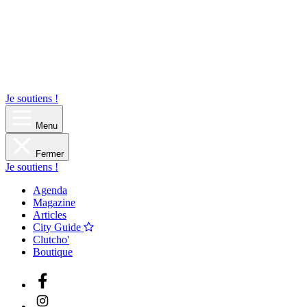
Je soutiens !
Menu
Fermer
Je soutiens !
Agenda
Magazine
Articles
City Guide
Clutcho'
Boutique