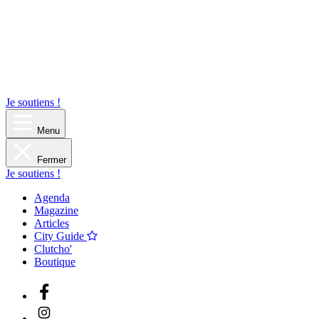
Je soutiens !
Menu
Fermer
Je soutiens !
Agenda
Magazine
Articles
City Guide
Clutcho'
Boutique