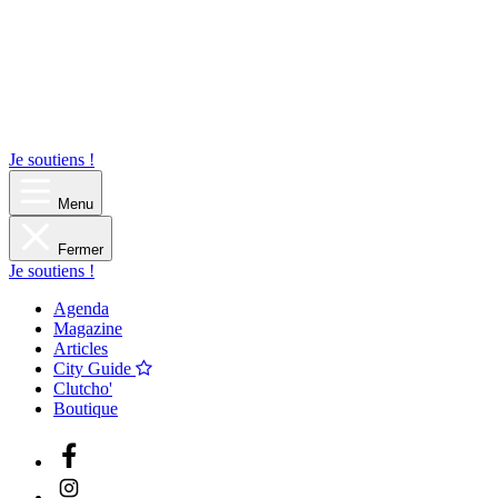
Je soutiens !
Menu
Fermer
Je soutiens !
Agenda
Magazine
Articles
City Guide
Clutcho'
Boutique