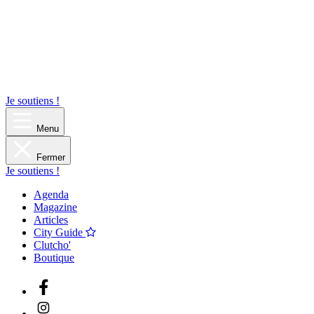
Je soutiens !
Menu
Fermer
Je soutiens !
Agenda
Magazine
Articles
City Guide
Clutcho'
Boutique