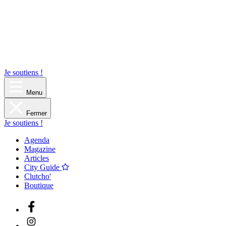
Je soutiens !
Menu
Fermer
Je soutiens !
Agenda
Magazine
Articles
City Guide
Clutcho'
Boutique