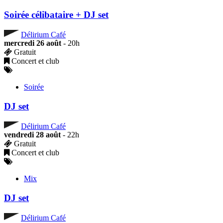
Soirée célibataire + DJ set
Délirium Café
mercredi 26 août
- 20h
Gratuit
Concert et club
Soirée
DJ set
Délirium Café
vendredi 28 août
- 22h
Gratuit
Concert et club
Mix
DJ set
Délirium Café