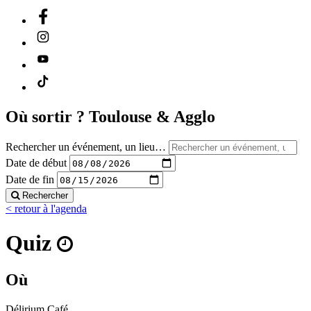
Où sortir ?
Toulouse & Agglo
Rechercher un événement, un lieu…
Date de début
Date de fin
Rechercher
< retour à l'agenda
Quiz
Où
Délirium Café