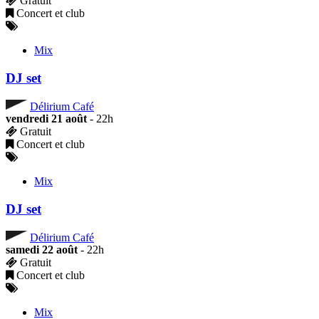
Gratuit
Concert et club
Mix
DJ set
Délirium Café
vendredi 21 août
- 22h
Gratuit
Concert et club
Mix
DJ set
Délirium Café
samedi 22 août
- 22h
Gratuit
Concert et club
Mix