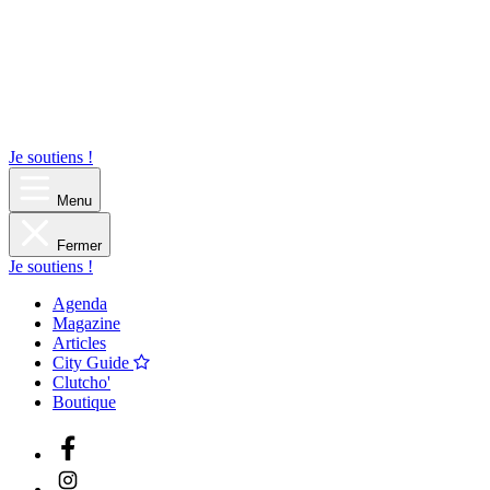
Je soutiens !
Menu
Fermer
Je soutiens !
Agenda
Magazine
Articles
City Guide
Clutcho'
Boutique