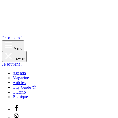
Je soutiens !
Menu
Fermer
Je soutiens !
Agenda
Magazine
Articles
City Guide
Clutcho'
Boutique