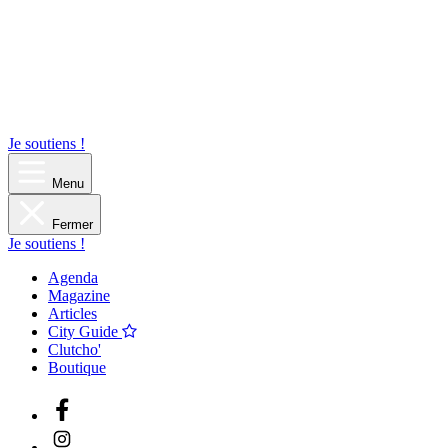
Je soutiens !
Menu
Fermer
Je soutiens !
Agenda
Magazine
Articles
City Guide
Clutcho'
Boutique