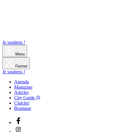
Je soutiens !
Menu
Fermer
Je soutiens !
Agenda
Magazine
Articles
City Guide
Clutcho'
Boutique