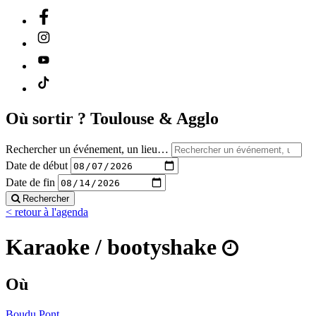
Où sortir ?
Toulouse & Agglo
Rechercher un événement, un lieu…
Date de début
Date de fin
Rechercher
< retour à l'agenda
Karaoke / bootyshake
Où
Boudu Pont