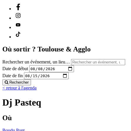
Où sortir ?
Toulouse & Agglo
Rechercher un événement, un lieu…
Date de début
Date de fin
Rechercher
< retour à l'agenda
Dj Pasteq
Où
Boudu Pont