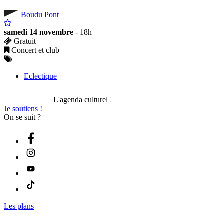
Boudu Pont
samedi 14 novembre
- 18h
Gratuit
Concert et club
Eclectique
L'agenda culturel !
Je soutiens !
On se suit ?
Les plans