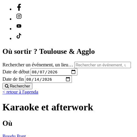
Où sortir ?
Toulouse & Agglo
Rechercher un événement, un lieu…
Date de début
Date de fin
Rechercher
< retour à l'agenda
Karaoke et afterwork
Où
Boudu Pont