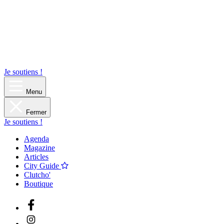
Je soutiens !
Menu
Fermer
Je soutiens !
Agenda
Magazine
Articles
City Guide
Clutcho'
Boutique