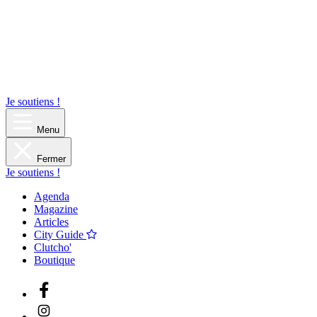
Je soutiens !
Menu
Fermer
Je soutiens !
Agenda
Magazine
Articles
City Guide
Clutcho'
Boutique