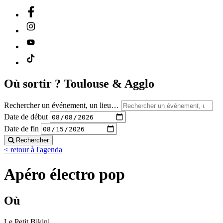
Où sortir ?
Toulouse & Agglo
Rechercher un événement, un lieu…
Date de début
Date de fin
Rechercher
< retour à l'agenda
Apéro électro pop
Où
Le Petit Bikini