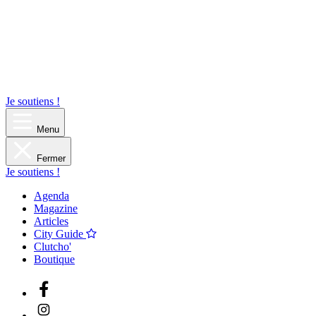
Je soutiens !
Menu
Fermer
Je soutiens !
Agenda
Magazine
Articles
City Guide
Clutcho'
Boutique