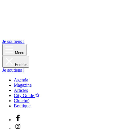
Je soutiens !
Menu
Fermer
Je soutiens !
Agenda
Magazine
Articles
City Guide
Clutcho'
Boutique