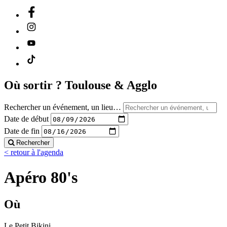
Où sortir ?
Toulouse & Agglo
Rechercher un événement, un lieu…
Date de début
Date de fin
Rechercher
< retour à l'agenda
Apéro 80's
Où
Le Petit Bikini